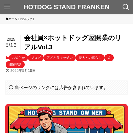
HOTDOG STAND FRANKEN
ホーム
お知らせ
会社員×ホットドッグ屋開業のリ
2025
5/16
アルVol.3
お知らせ
ブログ
アメぶりキッチン
愛犬との暮らし
犬
開業秘話
2025年5月18日
当ページのリンクには広告が含まれています。